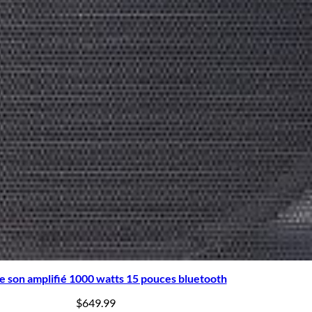
e son amplifié 1000 watts 15 pouces bluetooth
$
649.99