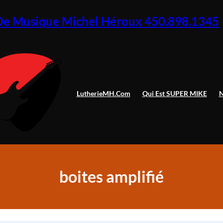
De Musique Michel Héroux 450.898.1345
LutherieMH.com
Qui Est SUPER MIKE
N
boites amplifié