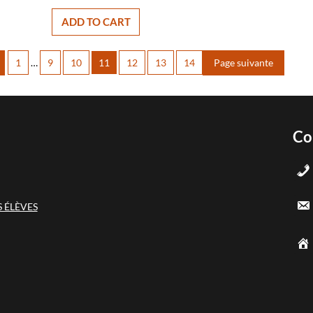
ADD TO CART
1
…
9
10
11
12
13
14
Page suivante
Co
 ÉLÈVES