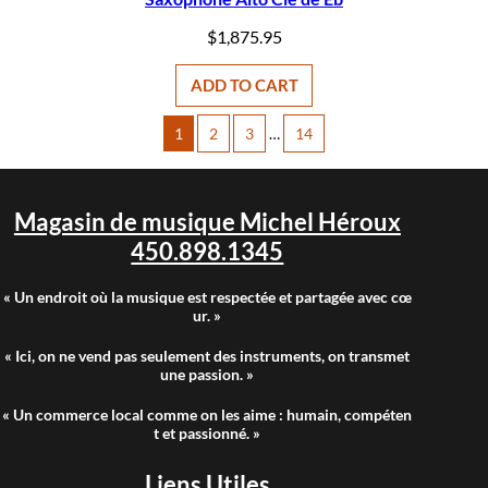
$
1,875.95
ADD TO CART
1
2
3
…
14
Magasin de musique Michel Héroux
450.898.1345
« Un endroit où la musique est respectée et partagée avec cœ
ur. »
« Ici, on ne vend pas seulement des instruments, on transmet
une passion. »
« Un commerce local comme on les aime : humain, compéten
t et passionné. »
Liens Utiles