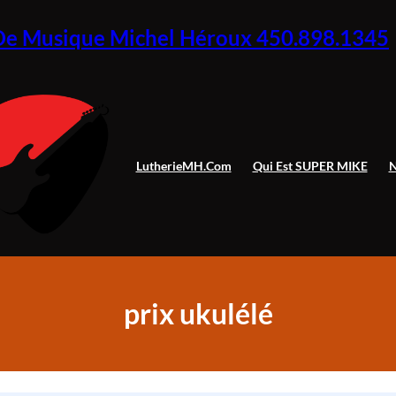
De Musique Michel Héroux 450.898.1345
LutherieMH.com
Qui Est SUPER MIKE
N
prix ukulélé