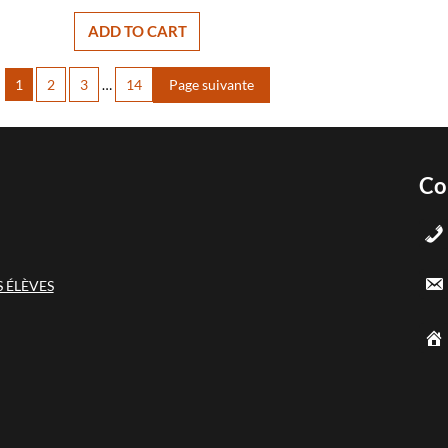
ADD TO CART
1
2
3
…
14
Page suivante
Co
 ÉLÈVES