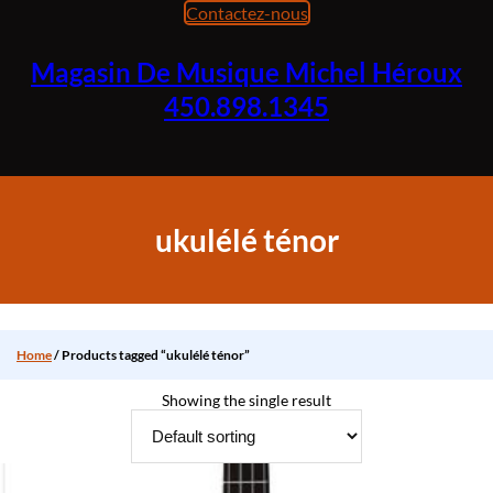
Aller
Contactez-nous
au
contenu
Magasin De Musique Michel Héroux
450.898.1345
ukulélé ténor
Home
/ Products tagged “ukulélé ténor”
Showing the single result