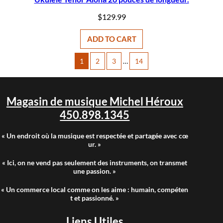
$
129.99
ADD TO CART
1
2
3
…
14
Magasin de musique Michel Héroux
450.898.1345
« Un endroit où la musique est respectée et partagée avec cœ
ur. »
« Ici, on ne vend pas seulement des instruments, on transmet
une passion. »
« Un commerce local comme on les aime : humain, compéten
t et passionné. »
Liens Utiles