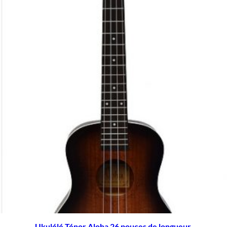
Ukulélé Ténor Aloha 26 pouces de longueur.