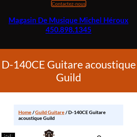
Contactez-nous
Magasin De Musique Michel Héroux
450.898.1345
D-140CE Guitare acoustique
Guild
Home
/
Guild Guitare
/ D-140CE Guitare
acoustique Guild
SALE!