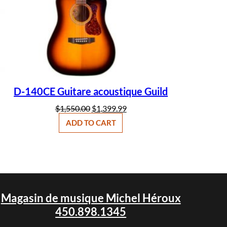
G
u
i
l
d
q
u
a
n
t
i
D-140CE Guitare acoustique Guild
t
y
$
1,550.00
$
1,399.99
ADD TO CART
Magasin de musique Michel Héroux
450.898.1345