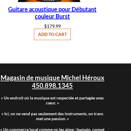
u
r
Guitare acoustique pour Débutant
B
couleur Burst
u
r
$
179.99
s
t
ADD TO CART
q
u
a
n
t
i
t
y
Magasin de musique Michel Héroux
450.898.1345
« Un endroit où la musique est respectée et partagée avec
cœur. »
« Ici, on ne vend pas seulement des instruments, on trans
met une passion. »
« Un commerce local comme on les aime : humain, compé