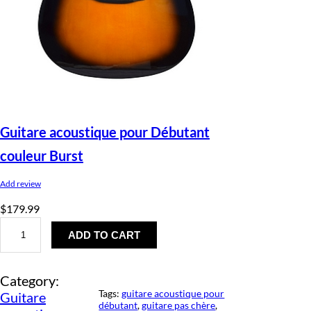
Guitare acoustique pour Débutant
couleur Burst
Add review
$
179.99
G
u
ADD TO CART
i
t
a
Category:
r
e
Tags:
guitare acoustique pour
Guitare
a
débutant
, 
guitare pas chère
, 