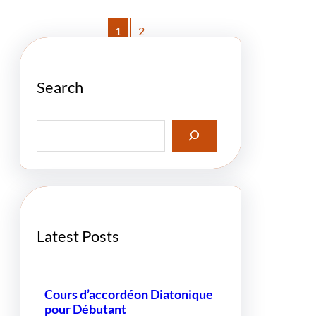
1
2
Search
S
e
a
r
c
h
Latest Posts
Cours d’accordéon Diatonique
pour Débutant