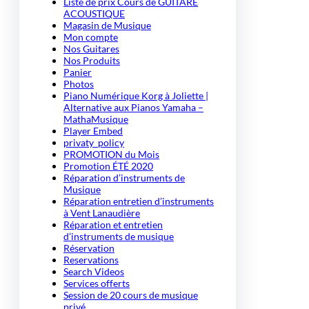
Liste de prix Cours de GUITARE
ACOUSTIQUE
Magasin de Musique
Mon compte
Nos Guitares
Nos Produits
Panier
Photos
Piano Numérique Korg à Joliette |
Alternative aux Pianos Yamaha –
MathaMusique
Player Embed
privaty_policy
PROMOTION du Mois
Promotion ÉTÉ 2020
Réparation d’instruments de
Musique
Réparation entretien d’instruments
à Vent Lanaudière
Réparation et entretien
d’instruments de musique
Réservation
Reservations
Search Videos
Services offerts
Session de 20 cours de musique
privé