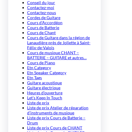
Conseil du jour
Contactez-moi
Contactez-nous
Cordes de Guitare
Cours d’Accordéon
Cours de Batterie
Cours de Chant
Cours de Guitare dans la région de
Lanaudière près de Joliette à Saint-
Félix-de-Valois
Cours de musique CHANT –
BATTERIE – GUITARE et autres…
Cours de Piano
Etn Category
Etn Speaker Category
Etn Tags
Guitare acoustique
Guitare électrique
Heures d’ouverture
Let’s Keep In Touch
Liste de prix
Liste de prix Atelier de réparation
d’instruments de musique
Liste de prix Cours de Batterie –
Drum
Liste de prix Cours de CHANT