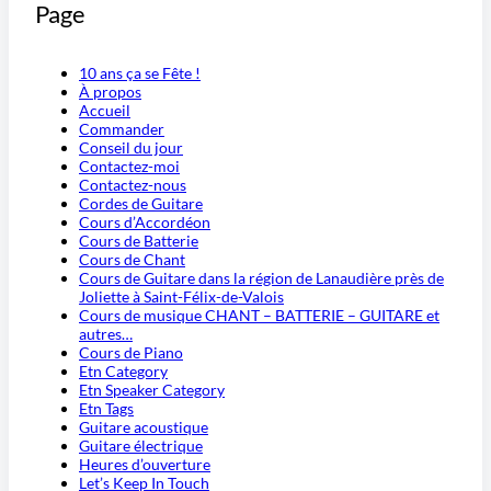
Page
10 ans ça se Fête !
À propos
Accueil
Commander
Conseil du jour
Contactez-moi
Contactez-nous
Cordes de Guitare
Cours d’Accordéon
Cours de Batterie
Cours de Chant
Cours de Guitare dans la région de Lanaudière près de
Joliette à Saint-Félix-de-Valois
Cours de musique CHANT – BATTERIE – GUITARE et
autres…
Cours de Piano
Etn Category
Etn Speaker Category
Etn Tags
Guitare acoustique
Guitare électrique
Heures d’ouverture
Let’s Keep In Touch