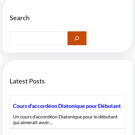
Search
S
e
a
r
c
h
Latest Posts
Cours d’accordéon Diatonique pour Débutant
Un cours d’accordéon Diatonique pour le débutant
qui aimerait avoir…