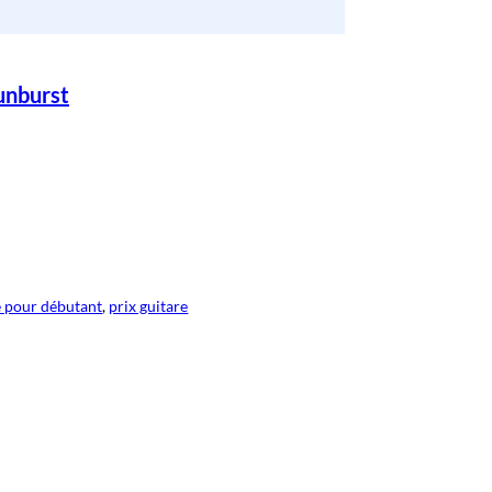
unburst
e pour débutant
, 
prix guitare