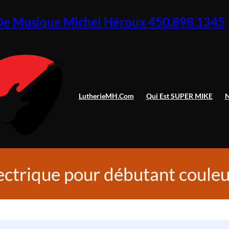
De Musique Michel Héroux 450.898.1345
LutherieMH.com
Qui Est SUPER MIKE
N
ectrique pour débutant coule