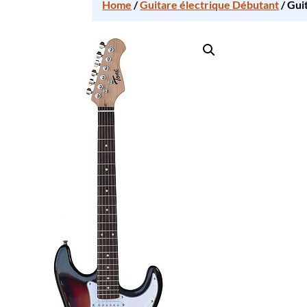
Home
/
Guitare électrique Débutant
/ Gui