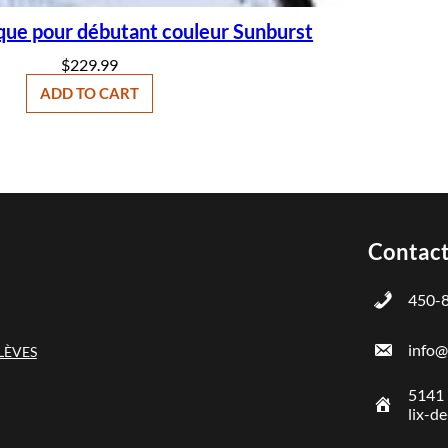
ique pour débutant couleur Sunburst
$
229.99
ADD TO CART
Contact
450-
info
LÈVES
5141 
lix-d