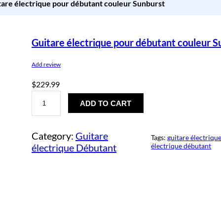
tare électrique pour débutant couleur Sunburst
Guitare électrique pour débutant couleur S
Add review
$
229.99
G
u
ADD TO CART
i
t
a
Category:
Guitare
r
Tags:
guitare électriqu
e
électrique Débutant
électrique débutant
é
l
e
c
t
r
i
q
u